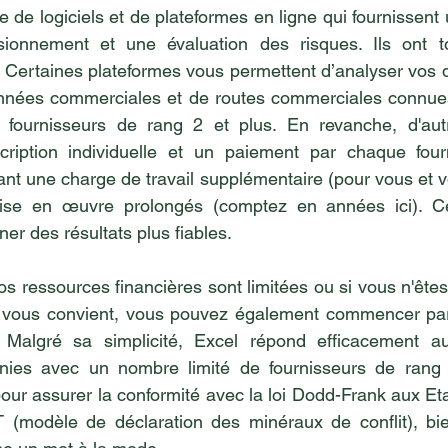
e de logiciels et de plateformes en ligne qui fournissent un
isionnement et une évaluation des risques. Ils ont 
. Certaines plateformes vous permettent d’analyser vos 
données commerciales et de routes commerciales connues
fournisseurs de rang 2 et plus. En revanche, d'autr
cription individuelle et un paiement par chaque four
ant une charge de travail supplémentaire (pour vous et v
ise en œuvre prolongés (comptez en années ici). Ce
er des résultats plus fiables.
os ressources financières sont limitées ou si vous n'ête
i vous convient, vous pouvez également commencer par u
. Malgré sa simplicité, Excel répond efficacement a
inies avec un nombre limité de fournisseurs de rang 1.
ur assurer la conformité avec la loi Dodd-Frank aux Eta
RT (modèle de déclaration des minéraux de conflit), bi