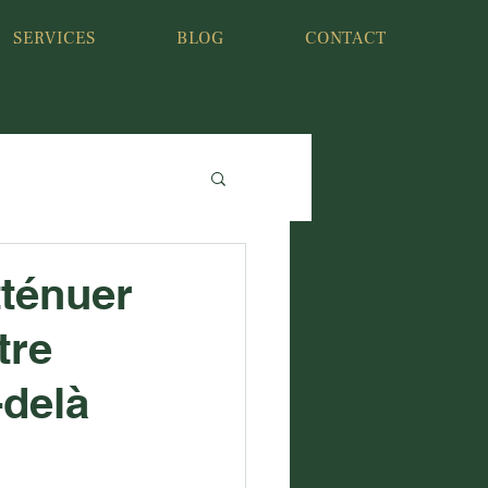
SERVICES
BLOG
CONTACT
tténuer
tre
-delà