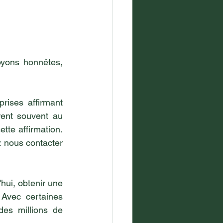
yons honnêtes, 
rises affirmant 
rent souvent au 
te affirmation. 
z nous contacter 
ui, obtenir une 
 Avec certaines 
es millions de 